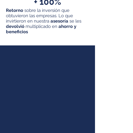
+ 100%
Retorno
sobre la inversión que
obtuvieron las empresas. Lo que
invirtieron en nuestra
asesoría
se les
devolvió
multiplicado en
ahorro y
beneficios
Somos Open Legal
Servicios legales
simples y
prácticos
para
solucionar
las
necesidades de
tu empresa
Asesoramos a emprendedores y pymes a
solucionar sus necesidades legales.