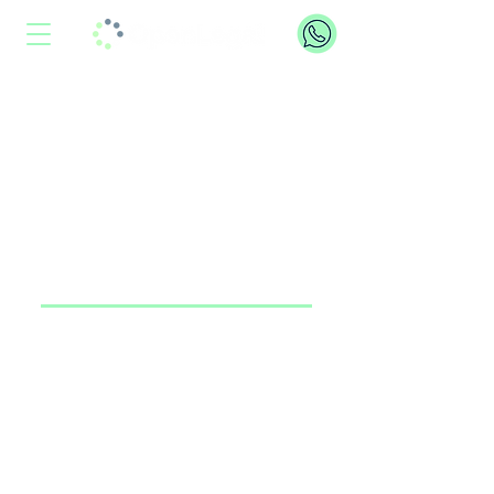
Soluciones
legales
a la
medida
de tu empresa
En
OpenLegal
somos tus aliados en la
solución
de las necesidades legales de tu
empresa
Concéntrate
en tu empresa. Nosotros nos
ocupamos de lo
legal
.
Nuestra
asesoría
está diseñada a la
medida de las pequeñas y medianas
empresas