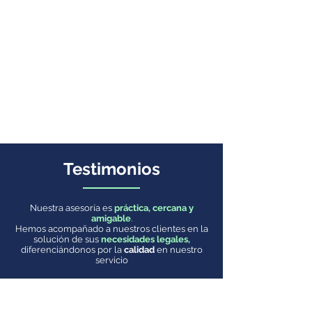
Testimonios
Nuestra asesoría es
práctica, cercana y
amigable
.
Hemos acompañado a nuestros clientes en la
solución de sus
necesidades legales,
diferenciándonos por la
calidad
en nuestro
servicio