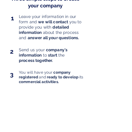
your company
Leave your information in our
1
form and
we will contact
you to
provide you with
detailed
information
about the process
and
answer all your questions.
Send us your
company's
2
information
to
start
the
process together.
You will have your
company
3
registered
and
ready to develop
its
commercial activities.
Requisitos para crear una SAS, documentos para crear una SAS, paso a paso para constituir
una SAS, constitución SAS en línea, constitución de una sociedad, pasos para constituir una
SAS, Cámara de Comercio constitución SAS, constitución de sociedad SAS, constitución de
una sociedad por acciones simplificada, crear una SAS Cámara de Comercio, constitución de
SAS, Open Legal, creación SAS, constitución de una empresa SAS, crear SAS virtual, constituir
una SAS, requisitos para constituir una SAS, cómo crear SAS en Colombia, constitución de una
compañía SAS, requisitos para crear una empresa SAS, constitución SAS, creación de SAS,
pasos para crear una SAS, crear empresa SAS, crear SAS, Open Legal, constituir sociedad,
crear una SAS, creación de empresa SAS, pasos para crear una empresa SAS, constituir SAS.